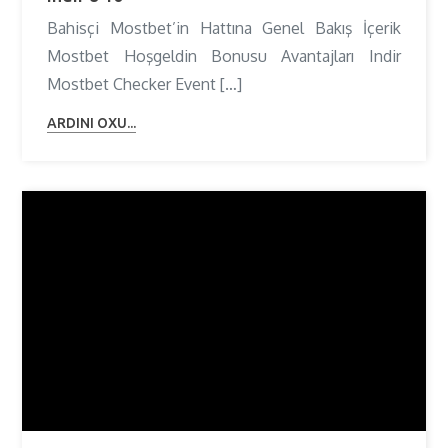
Bahisçi Mostbet’in Hattına Genel Bakış İçerik
Mostbet Hoşgeldin Bonusu Avantajları Indir
Mostbet Checker Event […]
ARDINI OXU...