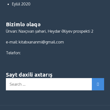
Eylül 2020
Bizimlə əlaqə
Ünvan: Naxçıvan şəhəri, Heydər Əliyev prospekti 2
e-mail: kitabxananmi@gmail.com
Telefon:
Sayt daxili axtarış
Search
for: