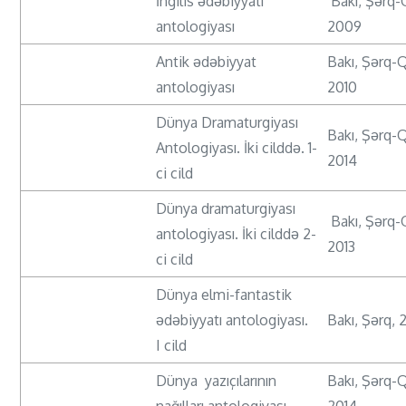
İngilis ədəbiyyatı
Bakı, Şərq-
antologiyası
2009
Antik ədəbiyyat
Bakı, Şərq-
antologiyası
2010
Dünya Dramaturgiyası
Bakı, Şərq-
Antologiyası. İki cilddə. 1-
2014
ci cild
Dünya dramaturgiyası
Bakı, Şərq-
antologiyası. İki cilddə 2-
2013
ci cild
Dünya elmi-fantastik
ədəbiyyatı antologiyası.
Bakı, Şərq, 
I cild
Dünya yazıçılarının
Bakı, Şərq-