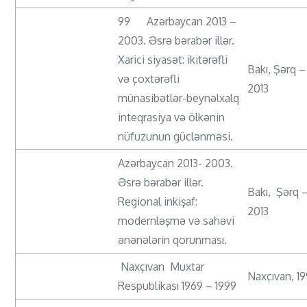
99 Azərbaycan 2013 –
2003. Əsrə bərabər illər.
Xarici siyasət: ikitərəfli
Bakı, Şərq –
və çoxtərəfli
2013
münasibətlər-beynəlxalq
inteqrasiya və ölkənin
nüfuzunun güclənməsi.
Azərbaycan 2013- 2003.
Əsrə bərabər illər.
Bakı, Şərq 
Regional inkişaf:
2013
modernləşmə və sahəvi
ənənələrin qorunması.
Naxçıvan Muxtar
Naxçıvan, 1
Respublikası 1969 – 1999