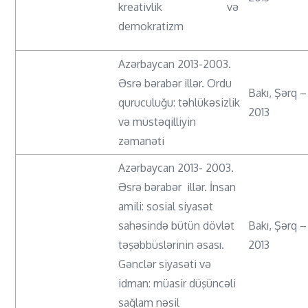
kreativlik və
demokratizm
Azərbaycan 2013-2003.
Əsrə bərabər illər. Ordu
Bakı, Şərq –
quruculuğu: təhlükəsizlik
2013
və müstəqilliyin
zəmanəti
Azərbaycan 2013- 2003.
Əsrə bərabər illər. İnsan
amili: sosial siyasət
sahəsində bütün dövlət
Bakı, Şərq –
təşəbbüslərinin əsası.
2013
Gənclər siyasəti və
idman: müasir düşüncəli
sağlam nəsil