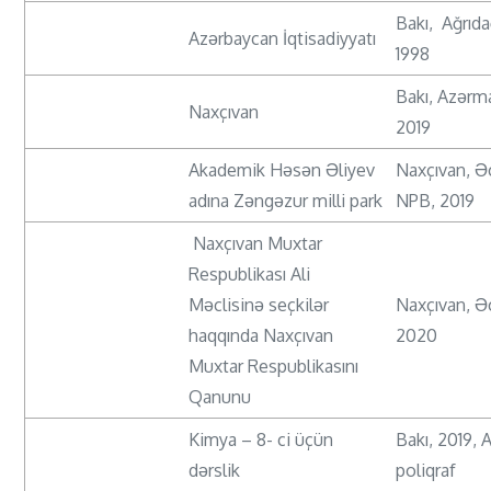
Bakı, Ağrıda
Azərbaycan İqtisadiyyatı
1998
Bakı, Azərm
Naxçıvan
2019
Akademik Həsən Əliyev
Naxçıvan, Ə
adına Zəngəzur milli park
NPB, 2019
Naxçıvan Muxtar
Respublikası Ali
Məclisinə seçkilər
Naxçıvan, Ə
haqqında Naxçıvan
2020
Muxtar Respublikasını
Qanunu
Kimya – 8- ci üçün
Bakı, 2019, 
dərslik
poliqraf