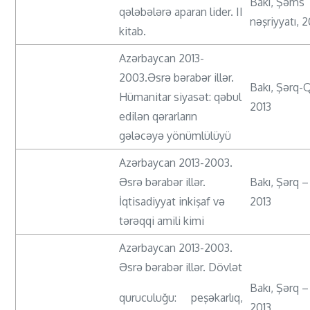
Bakı, Şəms
qələbələrə aparan lider. II
nəşriyyatı, 
kitab.
Azərbaycan 2013-
2003.Əsrə bərabər illər.
Bakı, Şərq-
Hümanitar siyasət: qəbul
2013
edilən qərarların
gələcəyə yönümlülüyü
Azərbaycan 2013-2003.
Əsrə bərabər illər.
Bakı, Şərq –
İqtisadiyyat inkişaf və
2013
tərəqqi amili kimi
Azərbaycan 2013-2003.
Əsrə bərabər illər. Dövlət
Bakı, Şərq –
quruculuğu: peşəkarlıq,
2013