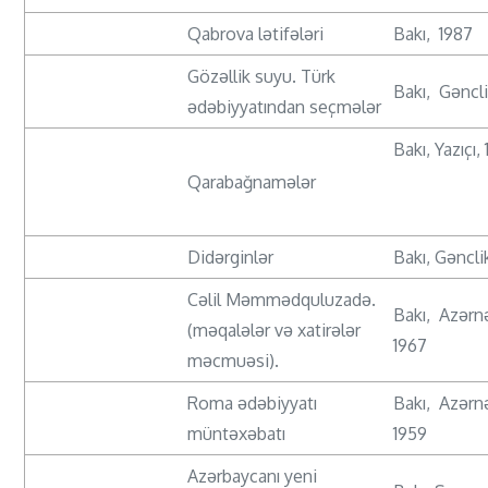
Qabrova lətifələri
Bakı, 1987
Gözəllik suyu. Türk
Bakı, Gəncli
ədəbiyyatından seçmələr
Bakı, Yazıçı,
Qarabağnamələr
Didərginlər
Bakı, Gəncli
Cəlil Məmmədquluzadə.
Bakı, Azərnə
(məqalələr və xatirələr
1967
məcmuəsi).
Roma ədəbiyyatı
Bakı, Azərnə
müntəxəbatı
1959
Azərbaycanı yeni