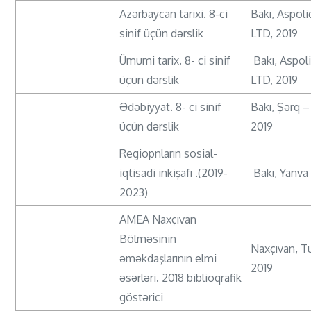
Azərbaycan tarixi. 8-ci
Bakı, Aspoli
sinif üçün dərslik
LTD, 2019
Ümumi tarix. 8- ci sinif
Bakı, Aspoli
üçün dərslik
LTD, 2019
Ədəbiyyat. 8- ci sinif
Bakı, Şərq –
üçün dərslik
2019
Regiopnların sosial-
iqtisadi inkişafı .(2019-
Bakı, Yanva
2023)
AMEA Naxçıvan
Bölməsinin
Naxçıvan, Tu
əməkdaşlarının elmi
2019
əsərləri. 2018 biblioqrafik
göstərici