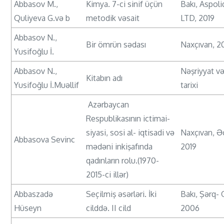
Abbasov M.,
Kimya. 7-ci sinif üçün
Bakı, Aspoli
Quliyeva G.və b
metodik vəsait
LTD, 2019
Abbasov N.,
Bir ömrün sədası
Naxçıvan, 2
Yusifoğlu İ.
Abbasov N.,
Nəşriyyat və
Kitabın adı
Yusifoğlu İ.Muəllif
tarixi
Azərbaycan
Respublikasının ictimai-
siyasi, sosi al- iqtisadi və
Naxçıvan, Ə
Abbasova Sevinc
mədəni inkişafında
2019
qadınların rolu.(1970-
2015-ci illər)
Abbaszadə
Seçilmiş əsərləri. İki
Bakı, Şərq- 
Hüseyn
cilddə. II cild
2006