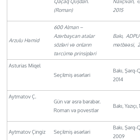
Qaçaq Quşdan.
Naxçıvan, 
(Roman)
2015
600 Alman –
Azərbaycan atalar
Bakı, ADPU
Arzulu Həmid
sözləri və onların
mətbəəsi, 
tərcümə prinsipləri
Asturias Miqel
Bakı, Şərq-
Seçilmiş əsərləri
2014
Aytmatov Ç.
Gün var əsrə bərabər.
Bakı, Yazıçı,
Roman və povestlər
Bakı, Şərq-
Aytmatov Çingiz
Seçilmiş əsərləri
2009