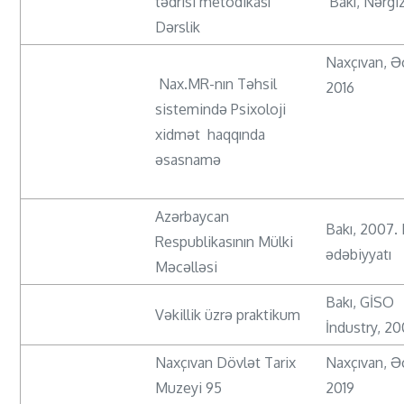
tədrisi metodikası
Bakı, Nərgiz
Dərslik
Naxçıvan, Ə
Nax.MR-nın Təhsil
2016
sistemində Psixoloji
xidmət haqqında
əsasnamə
Azərbaycan
Bakı, 2007.
Respublikasının Mülki
ədəbiyyatı
Məcəlləsi
Bakı, GİSO
Vəkillik üzrə praktikum
İndustry, 2
Naxçıvan Dövlət Tarix
Naxçıvan, Ə
Muzeyi 95
2019