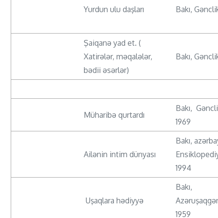
Yurdun ulu daşları
Bakı, Gəncli
Şaiqanə yad et. (
Xatirələr, məqalələr,
Bakı, Gənclik
bədii əsərlər)
Bakı, Gəncli
Müharibə qurtardı
1969
Bakı, azərb
Ailənin intim dünyası
Ensiklopediy
1994
Bakı,
Uşaqlara hədiyyə
Azəruşaqgən
1959