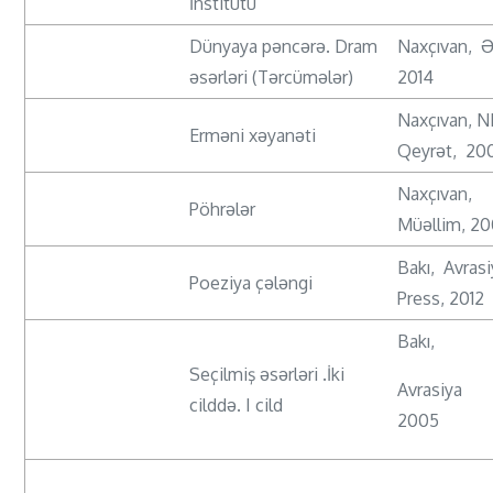
İnstitutu
Dünyaya pəncərə. Dram
Naxçıvan, 
əsərləri (Tərcümələr)
2014
Naxçıvan, 
Erməni xəyanəti
Qeyrət, 20
Naxçıvan,
Pöhrələr
Müəllim, 2
Bakı, Avrasi
Poeziya çələngi
Press, 2012
Bakı,
Seçilmiş əsərləri .İki
Avrasiya 
cilddə. I cild
2005