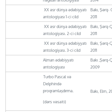
nağılları antologiyası
2014
XX əsr dünya ədəbiyyatı
Bakı, Şərq- 
antologiyası 1-ci cild
2011
XX əsr dünya ədəbiyyatı
Bakı, Şərq-
antologiyası. 2-ci cild
2011
XX əsr dünya ədəbiyyatı
Bakı, Şərq-
antologiyası. 3-ci cild
2011
Alman ədəbiyyatı
Bakı ,Şərq-
antologiyası
2009
Turbo Pascal və
Delphində
proqramlaşdırma.
Bakı, Elm, 2
(dərs vəsaiti)