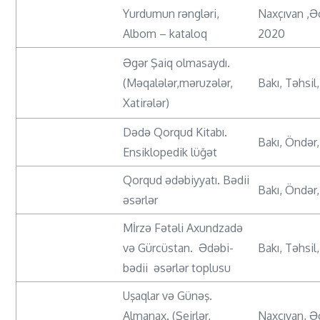
Yurdumun rəngləri,
Naxçıvan ,Ə
Albom – kataloq
2020
Əgər Şaiq olmasaydı.
(Məqalələr,məruzələr,
Bakı, Təhsil
Xatirələr)
Dədə Qorqud Kitabı.
Bakı, Öndər
Ensiklopedik lüğət
Qorqud ədəbiyyatı. Bədii
Bakı, Öndər
əsərlər
Mİrzə Fətəli Axundzadə
və Gürcüstan. Ədəbi-
Bakı, Təhsil
bədii əsərlər toplusu
Uşaqlar və Günəş.
Almanax. (Şeirlər,
Naxçıvan, Ə