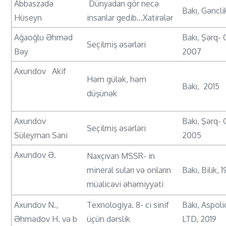
Abbaszadə
Dünyadan gör necə
Bakı, Gəncli
Hüseyn
insanlar gedib…Xatirələr
Ağaoğlu Əhməd
Bakı, Şərq- 
Seçilmiş əsərləri
Bəy
2007
Axundov Akif
Həm gülək, həm
Bakı, 2015
düşünək
Axundov
Bakı, Şərq- 
Seçilmiş əsərləri
Süleyman Sani
2005
Axundov Ə.
Naxçıvan MSSR- in
mineral suları və onların
Bakı, Bilik, 1
müalicəvi əhəmiyyəti
Axundov N.,
Texnologiya. 8- ci sinif
Bakı, Aspoli
Əhmədov H. və b
üçün dərslik
LTD, 2019