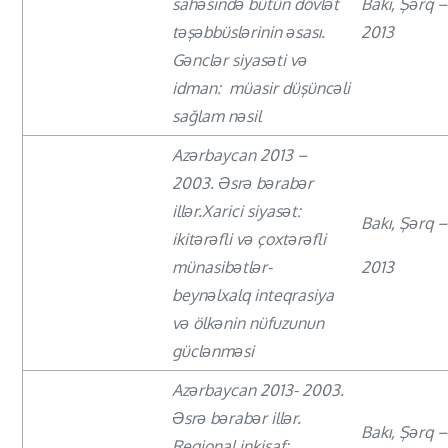
sahəsində bütün dövlət
Bakı, Şərq 
təşəbbüslərinin əsası.
2013
Gənclər siyasəti və
idman: müasir düşüncəli
sağlam nəsil
Azərbaycan 2013 –
2003. Əsrə bərabər
illər.Xarici siyasət:
Bakı, Şərq 
ikitərəfli və çoxtərəfli
münasibətlər-
2013
beynəlxalq inteqrasiya
və ölkənin nüfuzunun
güclənməsi
Azərbaycan 2013- 2003.
Əsrə bərabər illər.
Bakı, Şərq 
Regional inkişaf: