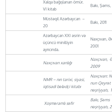
Xalqa bağışlanan ömür.
Bakı, Şəms
VI kitab
Müstəqil Azərbaycan –
Bakı, 2011
20
Azərbaycan XXI əsrin və
Naxçıvan, Ə
üçüncü minilliyin
2001
ayrıcında.
Naxçıvan, 
Naxçıvan xanlığı
2009
Naxçıvan: 
NMR – nın tarixi, siyasi,
nun Qeyrət
iqtisadi bələdçi kitabı
nəşriyyatı, 
Bakı, Şəms
Xoşməramlı səfir
nəşriyyatı, 