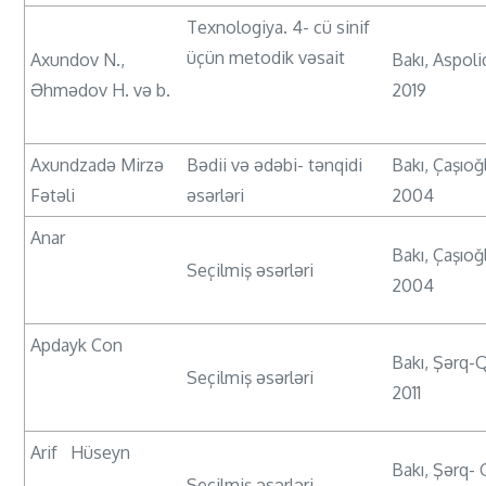
Texnologiya. 4- cü sinif
üçün metodik vəsait
Axundov N.,
Bakı, Aspoliq
Əhmədov H. və b.
2019
Axundzadə Mirzə
Bədii və ədəbi- tənqidi
Bakı, Çaşıoğ
Fətəli
əsərləri
2004
Anar
Bakı, Çaşıoğ
Seçilmiş əsərləri
2004
Apdayk Con
Bakı, Şərq-
Seçilmiş əsərləri
2011
Arif Hüseyn
Bakı, Şərq- 
Seçilmiş əsərləri