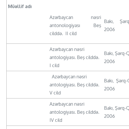
Müəllif adı
Azərbaycan nəsri
Bakı, Şərq
antonologiyası Beş
2006
cilddə. II cild
Azərbaycan nəsri
Bakı, Şərq-
antologiyası. Beş cilddə.
2006
I cild
Azərbaycan nəsri
Bakı, Şərq-
antologiyası. Beş cilddə.
2006
V cild
Azərbaycan nəsri
Bakı, Şərq-
antologiyası. Beş cilddə.
2006
IV cild