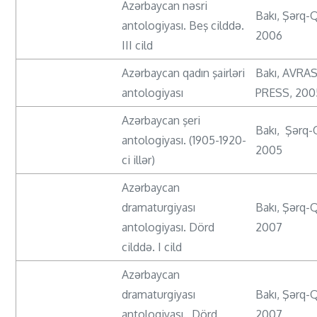
Azərbaycan nəsri
Bakı, Şərq-
antologiyası. Beş cilddə.
2006
III cild
Azərbaycan qadın şairləri
Bakı, AVRAS
antologiyası
PRESS, 200
Azərbaycan şeri
Bakı, Şərq-
antologiyası. (1905-1920-
2005
ci illər)
Azərbaycan
dramaturgiyası
Bakı, Şərq-
antologiyası. Dörd
2007
cilddə. I cild
Azərbaycan
dramaturgiyası
Bakı, Şərq-
antologiyası. Dörd
2007