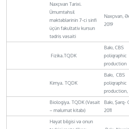
Naxçıvan Tarixi.
Ümumtəhsil
Naxçıvan, Ə
məktəblərinin 7-ci sinfi
2019
üçün fakultativ kursun
tədris vəsaiti
Bakı, CBS
Fizika.TQDK
poliqraphic
production
Bakı, CBS
Kimya. TQDK
poliqraphic
production,
Biologiya. TQDK (Vəsait
Bakı, Şərq- 
– məlumat kitabı)
2011
Həyat bilgisi və onun