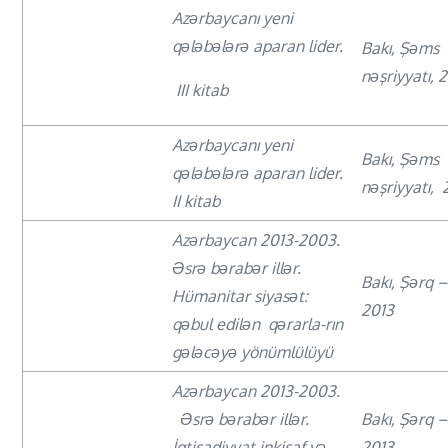
Azərbaycanı yeni
qələbələrə aparan lider.
Bakı, Şəms
nəşriyyatı, 
III kitab
Azərbaycanı yeni
Bakı, Şəms
qələbələrə aparan lider.
nəşriyyatı,
II kitab
Azərbaycan 2013-2003.
Əsrə bərabər illər.
Bakı, Şərq 
Hümanitar siyasət:
2013
qəbul edilən qərarla-rın
gələcəyə yönümlülüyü
Azərbaycan 2013-2003.
Əsrə bərabər illər.
Bakı, Şərq 
İqtisadiyyat inkişaf və
2013