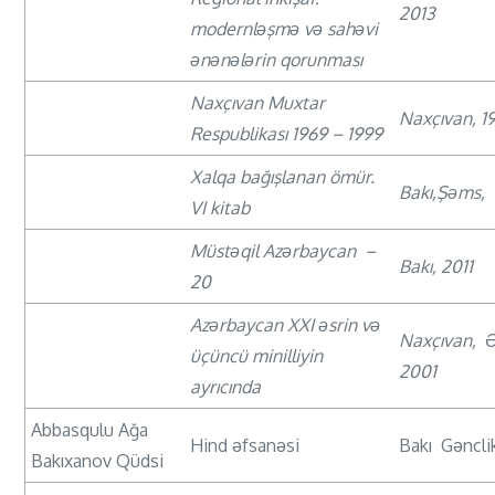
2013
modernləşmə və sahəvi
ənənələrin qorunması
Naxçıvan Muxtar
Naxçıvan, 1
Respublikası 1969 – 1999
Xalqa bağışlanan ömür.
Bakı,Şəms,
VI kitab
Müstəqil Azərbaycan –
Bakı, 2011
20
Azərbaycan XXI əsrin və
Naxçıvan, 
üçüncü minilliyin
2001
ayrıcında
Abbasqulu Ağa
Hind əfsanəsi
Bakı Gəncli
Bakıxanov Qüdsi