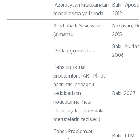
Azərbaycan kitabxanaları
Bakı, Apostr
modelləşmə yollarında
2012
Xoş baharlı Naxçıvanım.
Naxçıvan, Ə
(almanax)
2015
Bakı, Nurlan
Pedaqoji məsələlər
2006
Təhsilin aktual
problemləri. (AR TPİ- da
aparılmış pedaqoji
tədqiqatların
Bakı, 2007
nəticələrinə həsr
olunmuş konfransdakı
məruzələrin tezisləri)
Təhsil Problemləri
Bakı, TTM,