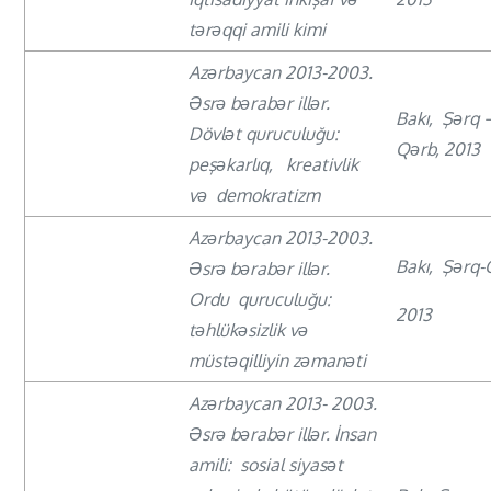
tərəqqi amili kimi
Azərbaycan 2013-2003.
Əsrə bərabər illər.
Bakı, Şərq 
Dövlət quruculuğu:
Qərb, 2013
peşəkarlıq, kreativlik
və demokratizm
Azərbaycan 2013-2003.
Bakı, Şərq-
Əsrə bərabər illər.
Ordu quruculuğu:
2013
təhlükəsizlik və
müstəqilliyin zəmanəti
Azərbaycan 2013- 2003.
Əsrə bərabər illər. İnsan
amili: sosial siyasət