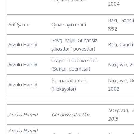
2004
Bakı, Gəncli
Arif Şamo
Qınamayın məni
1992
Sevgi nağılı. Günahsız
Arzulu Həmid
Bakı, Gəncli
şikəstlər ( povestlər)
Ürəyimin özü və sözü.
Arzulu Həmid
Naxçıvan, 2
(Şeirlər, poemalar)
Bu məhəbbətdir.
Naxçıvan, Ə
Arzulu Həmid
(Hekayələr)
2002
Naxçıvan, 
Arzulu Həmid
Günahsız şikəstlər
2015
Arzulu Həmid