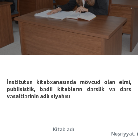
İnstitutun kitabxanasında mövcud olan elmi,
publisistik, bədii kitabların dərslik və dərs
vəsaitlərinin adlı siyahısı
Kitab adı
Nəşriyyat, i