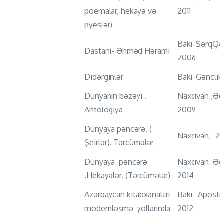
poemalar, hekayə və
2011
pyeslər)
Bakı, ŞərqQ
Dastani- Əhməd Hərami
2006
Didərginlər
Bakı, Gəncli
Dünyanın bəzəyi .
Naxçıvan ,Ə
Antologiya
2009
Dünyaya pəncərə. (
Naxçıvan, 2
Şeirlər). Tərcümələr
Dünyaya pəncərə
Naxçıvan, Ə
.Hekayələr. (Tərcümələr)
2014
Azərbaycan kitabxanaları
Bakı, Apostr
modernləşmə yollarında
2012