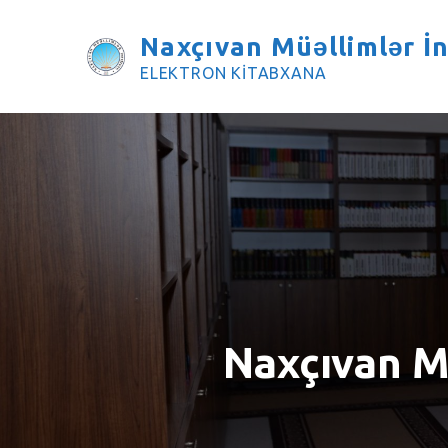
Skip
to
Naxçıvan Müəllimlər İn
content
ELEKTRON KİTABXANA
Naxçıvan Mü