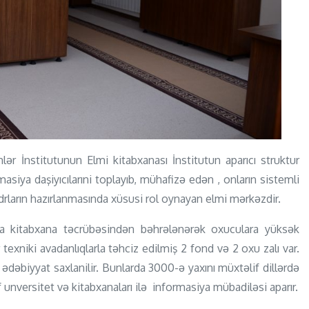
ər İnstitutunun Elmi kitabxanası İnstitutun aparıcı struktur
asiya daşiyıcılarıni toplayıb, mühafizə edən , onların sistemli
drların hazırlanmasında xüsusi rol oynayan elmi mərkəzdir.
ya kitabxana təcrübəsindən bəhrələnərək oxuculara yüksək
texniki avadanlıqlarla təhciz edilmiş 2 fond və 2 oxu zalı var.
ədəbiyyat saxlanilir. Bunlarda 3000-ə yaxını müxtəlif dillərdə
 unversitet və kitabxanaları ilə informasiya mübadiləsi aparır.