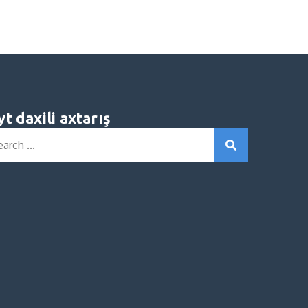
yt daxili axtarış
rch