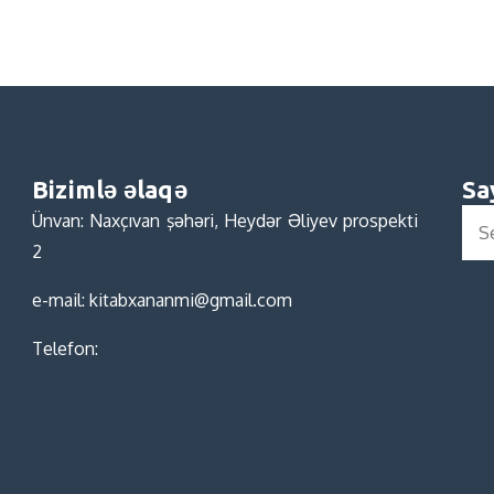
Bizimlə əlaqə
Sa
Sea
Ünvan: Naxçıvan şəhəri, Heydər Əliyev prospekti
for:
2
e-mail: kitabxananmi@gmail.com
Telefon: