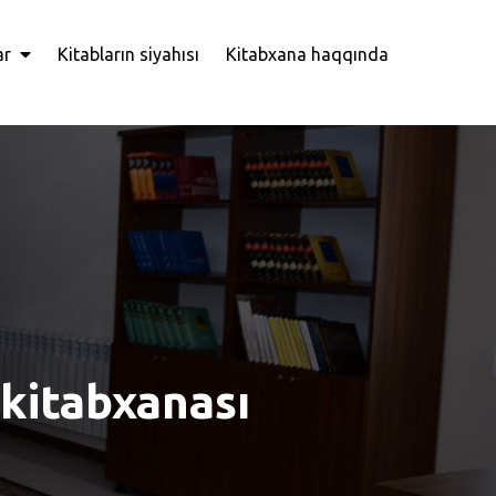
ar
Kitabların siyahısı
Kitabxana haqqında
 kitabxanası