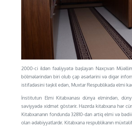
2000-ci ildən fəaliyyətə başlayan Naxçıvan Müəlliml
bölmələrindən biri olub çap əsərlərini və digər inform
istifadəsini təşkil edən, Muxtar Respublikada elmi ka
İnstitutun Elmi Kitabxanası dünya elmindən, dün
səviyyədə xidmət göstərir. Hazırda kitabxana hər cür 
Kitabxananın fondunda 32810-dan artiq elmi və bədii 
olan ədəbiyyatlardır. Kitabxana respublikanın müxtəlif