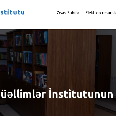
stitutu
Əsas Səhifə
Elektron resursl
əllimlər İnstitutunun